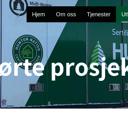
Hjem
Om oss
Tjenester
Ut
ørte prosje